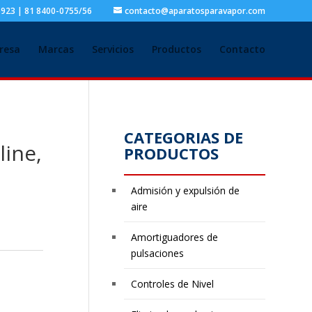
5923 | 81 8400-0755/56
contacto@aparatosparavapor.com
resa
Marcas
Servicios
Productos
Contacto
CATEGORIAS DE
line,
PRODUCTOS
Admisión y expulsión de
aire
Amortiguadores de
pulsaciones
Controles de Nivel