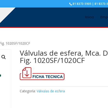
81 8373-5905 | 81 8373-
Inicio
Emp
, Fig. 1020SF/1020CF
Válvulas de esfera, Mca. D
Fig. 1020SF/1020CF
Categoría:
Válvulas de esfera