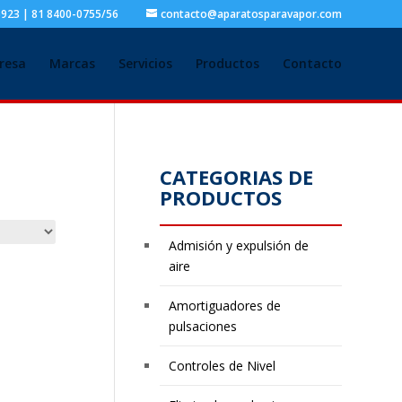
5923 | 81 8400-0755/56
contacto@aparatosparavapor.com
resa
Marcas
Servicios
Productos
Contacto
CATEGORIAS DE
PRODUCTOS
Admisión y expulsión de
aire
Amortiguadores de
pulsaciones
Controles de Nivel