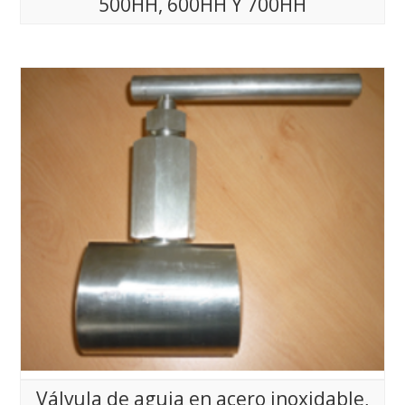
500HH, 600HH Y 700HH
Válvula de aguja en acero inoxidable,