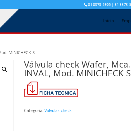
81 8373-5905 | 81 8373-
Inicio
Emp
 Mod. MINICHECK-S
Válvula check Wafer, Mca.
INVAL, Mod. MINICHECK-S
Categoría:
Válvulas check