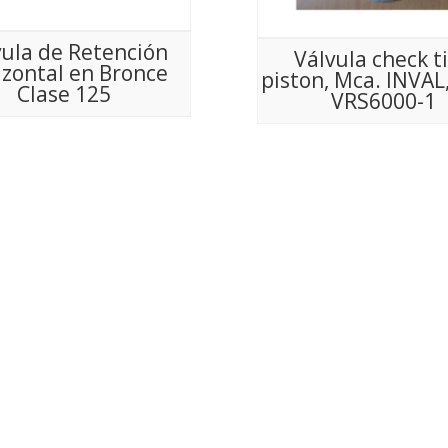
vula de Retención
Válvula check t
izontal en Bronce
piston, Mca. INVAL
Clase 125
VRS6000-1