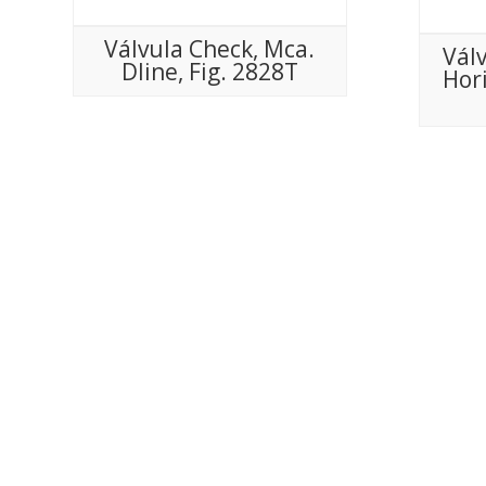
Válvula Check, Mca.
Vál
Dline, Fig. 2828T
Hor