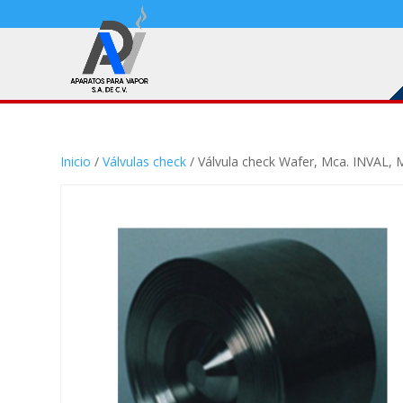
Inicio
/
Válvulas check
/ Válvula check Wafer, Mca. INVAL,