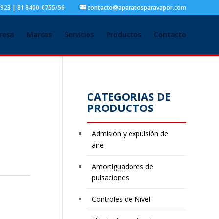
5923 | 81 8400-0755/56
contacto@aparatosparavapor.com
resa
Marcas
Servicios
Productos
Contacto
CATEGORIAS DE
PRODUCTOS
Admisión y expulsión de
aire
Amortiguadores de
pulsaciones
Controles de Nivel