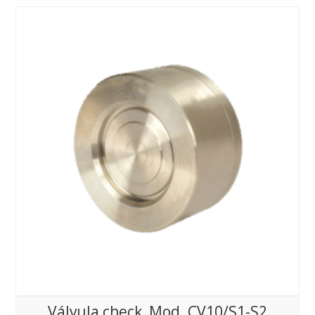
Válvula check, Mod. CV10/S1-S2