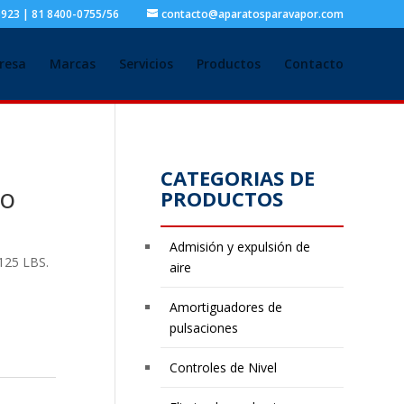
5923 | 81 8400-0755/56
contacto@aparatosparavapor.com
resa
Marcas
Servicios
Productos
Contacto
CATEGORIAS DE
ro
PRODUCTOS
Admisión y expulsión de
125 LBS.
aire
Amortiguadores de
pulsaciones
Controles de Nivel