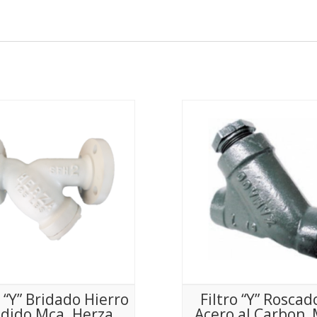
o “Y” Bridado Hierro
Filtro “Y” Roscad
dido Mca. Herza,
Acero al Carbon,