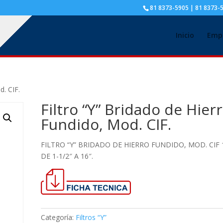
81 8373-5905 | 81 8373-
Inicio
Emp
d. CIF.
Filtro “Y” Bridado de Hier
Fundido, Mod. CIF.
FILTRO “Y” BRIDADO DE HIERRO FUNDIDO, MOD. CIF 
DE 1-1/2″ A 16″.
Categoría:
Filtros “Y”