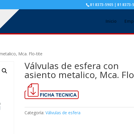
81 8373-5905 | 81 8373-
Inicio
Emp
metalico, Mca. Flo-tite
Válvulas de esfera con
asiento metalico, Mca. Flo
Categoría:
Válvulas de esfera