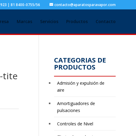
5923 | 81 8400-0755/56
contacto@aparatosparavapor.com
resa
Marcas
Servicios
Productos
Contacto
CATEGORIAS DE
PRODUCTOS
-tite
Admisión y expulsión de
aire
Amortiguadores de
pulsaciones
Controles de Nivel